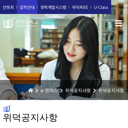
만등회
입학안내
경력개발시스템
위덕RISE
U-Class
위덕대학교
UIDUK UNIVERSITY
e-캠퍼스
위덕공지사항
위덕공지사항
위덕공지사항