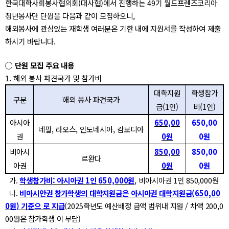
한국대학사회봉사협의회
(
대사협
)
에서 진행하는
49
기 월드프렌즈코리아
청년봉사단 단원을 다음과 같이 모집하오니
,
해외봉사에 관심있는 재학생 여러분은 기한 내에 지원서를 작성하여 제출
하시기 바랍니다
.
◯
단원 모집 주요 내용
1.
해외 봉사 파견국가 및 참가비
대학지원
학생참가
구분
해외 봉사 파견국가
금
(1
인
)
비
(1
인
)
아시아
650,00
650,00
네팔
,
라오스
,
인도네시아
,
캄보디아
권
0
원
0
원
비아시
850,00
850,00
르완다
아권
0
원
0
원
가
.
학생참가비
:
아시아권
1
인
650,000
원
,
비아시아권
1
인
850,000
원
나
.
비아시안권 참가학생의 대학지원금은 아시아권 대학지원금
(650,00
0
원
)
기준으
로 지급
(2025
학년도 예산배정 금액 범위내 지원
/
차액
200,0
00
원은 참가학생 이 부담
)