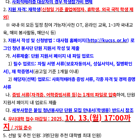
다
.
사회적배려층 대상자의 경우 학생참가비 면제
2.
지원 자격
:
재학생
(
신청일 기준 졸업예정자
,
휴학생
,
외국 국적 학생 제
외
)
※
국내
·
외 모든 일정 참여 가능자
(
사전
OT,
온라인 교육
, 1~3
차 국내교
육
,
해외 봉사활동
,
해단식 등
)
3.
지원서 작성 및 신청방법
:
대사협 홈페이지
(
http://kucss.or.kr
)
로
그인 청년 봉사단
단원 지원서 작성 및 제출
가
.
서류제출
:
단원 지원서 페이지 내 파일 업로드
1)
필수 업로드
:
자필 서명 서류
(
보호자동의서
,
성실서약서
,
질병확인
서
),
재 학증명서
(
공고일 기준
1
개월 이내
)
2)
해당자
(
선택
)
업로드
:
사회적배려층 증빙 서류
,
각종 자격 및 경력 증명
서류
나
.
증빙 서류
(
자격증
,
어학증빙서류 등
)
는
1
개의 파일로 압축
하여
,
단원
지원서 페이지 내 업로드 제출
다
.
세부사항은 붙임 청년봉사단 단원 모집 안내서
(
학생용
)
반드시 참조
10. 13.(
월
) 17:00
까
4.
우리대학 접수 마감일
: 2025.
지
/
기일 준수
5.
선발 및 추천 인원
: 3
명
(
단원 추천 대학별 최대 인원
)