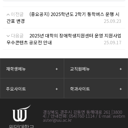
이전글
(중요공지) 2025학년도 2학기 통학버스 운행 시
간표 변경
25.09.23
다음글
2025년 대학의 장애학생지원센터 운영 지원사업
우수콘텐츠 공모전 안내
25.09.17
재학생메뉴
+
교직원메뉴
+
주요사이트
+
학과사이트
+
경상북도 경주시 강동면 동해대로 261 [3800
4] / 안내전화: 054)760-1114 / E-mail: webm
aster@uu.ac.kr
위덕대학교