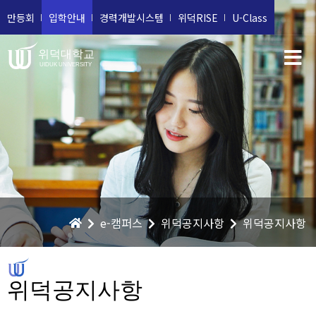
만등회
입학안내
경력개발시스템
위덕RISE
U-Class
위덕대학교
UIDUK UNIVERSITY
e-캠퍼스
위덕공지사항
위덕공지사항
위덕공지사항