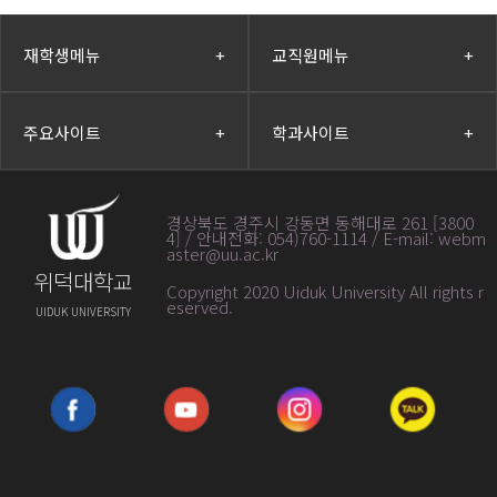
재학생메뉴
+
교직원메뉴
+
주요사이트
+
학과사이트
+
경상북도 경주시 강동면 동해대로 261 [3800
4] / 안내전화: 054)760-1114 / E-mail: webm
aster@uu.ac.kr
위덕대학교
Copyright 2020 Uiduk University All rights r
eserved
.
UIDUK UNIVERSITY