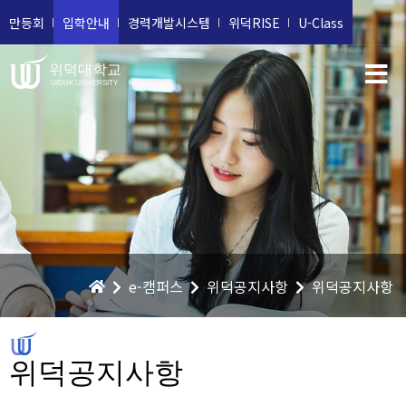
만등회
입학안내
경력개발시스템
위덕RISE
U-Class
위덕대학교
UIDUK UNIVERSITY
e-캠퍼스
위덕공지사항
위덕공지사항
위덕공지사항