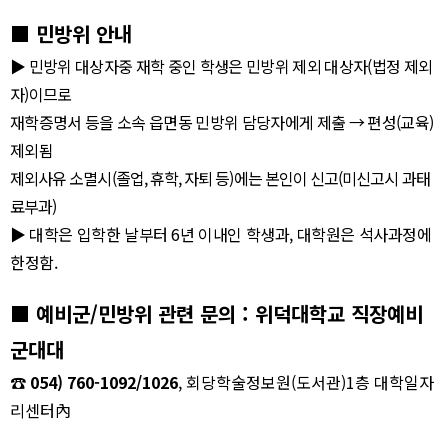
■
민방위 안내
▶
민방위 대상자중 재학 중인 학생은 민방위 제외 대상자
(
법정 제외
자
)
이므로
재학증명서 등을 소속 읍면동 민방위 담당자에게 제출
→
편성
(
교육
)
제외됨
제외사유 소멸시
(
졸업
,
휴학
,
자퇴 등
)
에는 본인이 신고
(
미신고시 과태
료부과
)
▶
대학은 입학한 날부터
6
년 이내인 학생과
,
대학원은 석사과정에
한정함
.
■
예비군
/
민방위 관련 문의
:
위덕대학교 직장예비
군대대
☎
054) 760-1092/1026
,
회당학술정보원
(
도서관
)1
층 대학일자
리센터
內