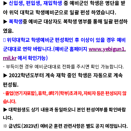
신입생
,
편입생
,
재입학생
중 예비군인 학생은 명단을 받
▶
아 위덕 대학교 학생예비군으로 일괄 편성 하였습니다
.
복학생
중 예비군 대상자도 복학생 명부를 통해
일괄 편성하
▶
였음
.

위덕대학교 학생예비군 편성확인 후 이상이 있을 경우 예비
군대대로 연락 바랍니다
.
(
예비군 홈페이지
www.yebigun1.
mil.kr
에서 확인가능
)
-
부득이한 경우 예비군대대로 전화를 주시면 확인 가능합니다
.
2022
학년도부터 계속 재학 중인 학생은 자동으로 계속
▶
편성됨
.
-
졸업
(
연기자포함
),
휴학
, 8
학기
(
학부
)
초과자
,
자퇴자 등은 편성되지 않
습니다
.
▶
대학원생도 상기 내용과 동일하오니 본인 편성여부를 확인바랍
니다
.
※
금년도
(2023
년
)
예비군 훈련 관련사항은 별도 공지 예정입니다
.