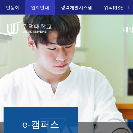
만등회
입학안내
경력개발시스템
위덕RISE
위덕대학교
대
UIDUK UNIVERSITY
e-캠퍼스