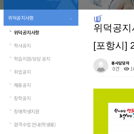
-
위덕공지사항
위덕공지
└
위덕공지사항
[포항시]
└
학사공지
└
학습지원/상담 공지
봉사담당자
0건
1
└
취업공지
└
채용공지
└
장학공지
└
장애학생지원
└
원격수업 안내(학생용)