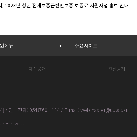
시] 2023년 청년 전세보증금반환보증 보증료 지원사업 홍보 안내
원메뉴
+
주요사이트
예산공개
결산공개
안내전화: 054)760-1114 / E-mail: webmaster@uu.ac.kr
ts reserved
.