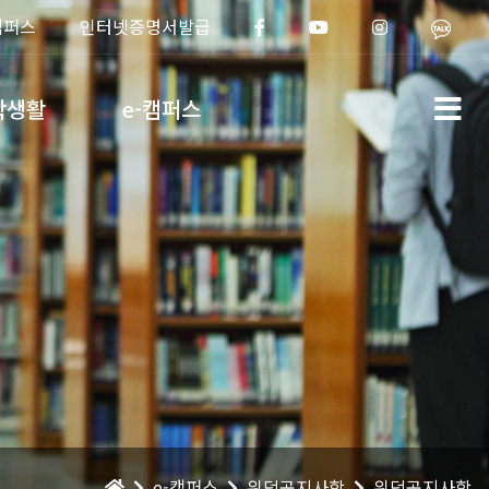
캠퍼스
인터넷증명서발급
학생활
e-캠퍼스
e-캠퍼스
위덕공지사항
위덕공지사항