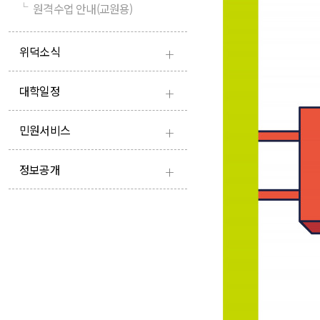
└
원격수업 안내(교원용)
+
위덕소식
+
대학일정
+
민원서비스
+
정보공개