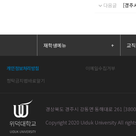
다음글
[경주
재학생메뉴
+
교직
개인정보처리방침
이메일수집거부
청탁금지법바로알기
경상북도 경주시 강동면 동해대로 261 [38004] / 
Copyright 2020 Uiduk University All righ
위덕대학교
UIDUK UNIVERSITY