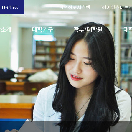
위덕정보시스템
헤이영스마트
U-Class
학소개
대학기구
학부/대학원
대