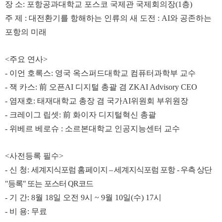
장 소
:
포항공과대학교 포스코 국제관 국제회의장
(1
층
)
주 제
:
대전환기를 항해하는 인류의 새 도전
: AI
와 공존하는
포항의 미래
<
주요 연사
>
-
이언 호록스
:
영국 옥스퍼드대학교 컴퓨터과학부 교수
-
잭 카스
:
前
오픈
AI
디지털 총괄 겸
ZKAI Advisory CEO
-
염재호
:
태재대학교 총장 겸 국가
AI
위원회 부위원장
-
크레이그 립셋
:
前
화이자 디지털혁신 총괄
-
위베르 베로슈
:
소르본대학교 인공지능센터 교수
<
사전등록 필수
>
-
신 청
:
세계지식포럼 홈페이지
–
세계지식포럼 포항
-
우측 상단
"
등록
"
또는 포스터
QR
코드
-
기 간
: 8
월
18
일 오전
9
시
~ 9
월
10
일
(
수
) 17
시
-
비 용
:
무료