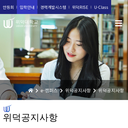
만등회
입학안내
경력개발시스템
위덕RISE
U-Class
위덕대학교
UIDUK UNIVERSITY
e-캠퍼스
위덕공지사항
위덕공지사항
위덕공지사항