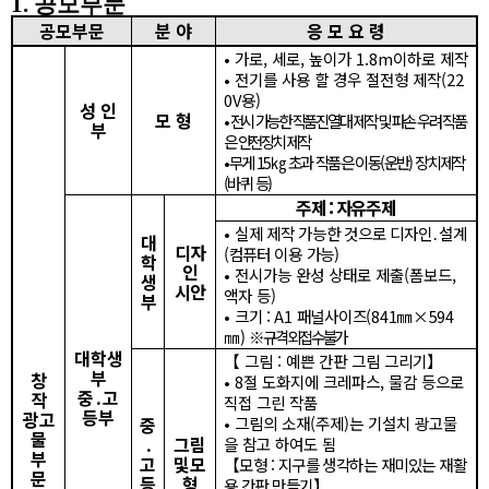
1.
공모부문
공모부문
분 야
응 모 요 령
•
가로
,
세로
,
높이가
1.8m
이하로 제작
•
전기를 사용 할 경우 절전형 제작
(22
0V
용
)
성 인
모 형
•
전시 가능한 작품진열대 제작 및 파손 우려 작품
부
은 안전장치 제작
•
무게
15
㎏
초과 작품은 이동
(
운반
)
장치제작
(
바퀴 등
)
주제
:
자유주제
•
실제 제작 가능한 것으로 디자인
․
설계
대
디자
(
컴퓨터 이용 가능
)
학
인
•
전시가능 완성 상태로 제출
(
폼보드
,
생
시안
액자 등
)
부
•
크기
:
A1
패널사이즈
(841
㎜
×594
㎜
)
※
규격 외 접수 불가
대학생
【
그림
:
예쁜 간판 그림 그리기
】
부
창
•
8
절 도화지에 크레파스
,
물감 등으로
중
․
고
작
직접 그린 작품
등부
광고
중
•
그림의 소재
(
주제
)
는 기설치 광고물
물
․
그림
을 참고 하여도 됨
부
고
및
모
【
모형
:
지구를 생각하는 재미있는 재활
문
등
형
용 간판 만들기
】