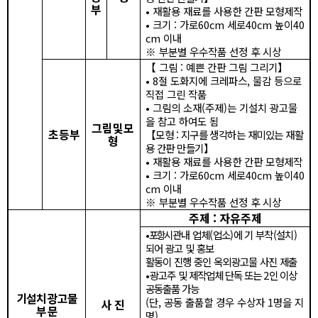
부
•
재활용 재료를 사용한 간판 모형제작
•
크기
:
가로
60cm
세로
40cm
높이
40
cm
이내
※
부분별 우수작품 선정 후 시상
【
그림
:
예쁜 간판 그림 그리기
】
•
8
절 도화지에 크레파스
,
물감 등으로
직접 그린 작품
•
그림의 소재
(
주제
)
는 기설치 광고물
을 참고 하여도 됨
그림
및
모
초등부
【
모형
:
지구를 생각하는 재미있는 재활
형
용 간판 만들기
】
•
재활용 재료를 사용한 간판 모형제작
•
크기
:
가로
60cm
세로
40cm
높이
40
cm
이내
※
부분별 우수작품 선정 후 시상
주제
:
자유주제
•
포항시
관내 업체
(
업소
)
에 기 부착
(
설치
)
되어 광고 및 홍보
활동이 진행 중인 옥외광고물 사진 제출
•
광고주 및 제작업체 단독 또는
2
인 이상
공동출품 가능
기설치 광고물
(
단
,
공동 출품할 경우 수상자
1
명을 지
사 진
부 문
명
)