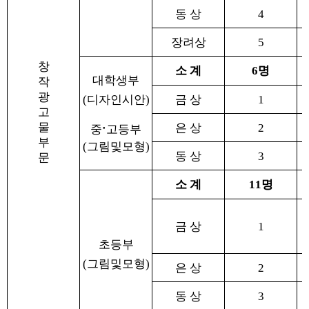
동 상
4
장려상
5
창
소 계
6
명
대학생부
작
광
(
디자인시안
)
금 상
1
고
·
물
은 상
2
중
고등부
부
(
그림및모형
)
동 상
3
문
소 계
11
명
금 상
1
초등부
(
그림및모형
)
은 상
2
동 상
3