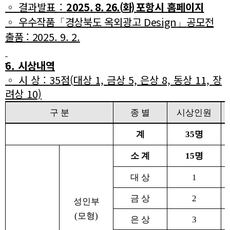
◦
결과발표
:
2025
. 8. 26.
(
화
)
포항시 홈페이지
◦
우수작품
경상북도 옥외광고
Design
공모전
「
」
출품
: 2025. 9. 2.
6.
시상내역
◦
시 상
: 35
점
(
대상
1,
금상
5,
은상
8,
동상
11,
장
려상
10)
구 분
종 별
시상인원
계
35
명
소 계
15
명
대 상
1
금 상
2
성인부
(
모형
)
은 상
3