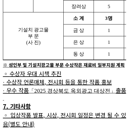
장려상
5
소 계
3
명
기설치 광고물
금 상
1
부 문
은 상
1
(
사 진
)
동 상
1
※
성인부 및 기설치광고물 부문 수상작은 재료비 일부지원 계획
◦
수상자 우대 시책 추진
∙
수상작 언론매체
,
전시회 등을 통한 작품 홍보
∙
우수 작품
출품
「
2025
경상북도 옥외광고 대상전
」
7.
기타사항
◦
입상작품 발표
,
시상
,
전시회 일정은 변경 될 수 있
음
(
별도 안내
)