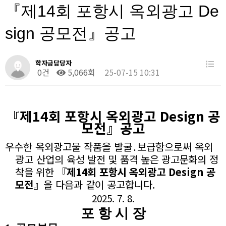
『제14회 포항시 옥외광고 De
sign 공모전』공고
학자금담당자
0건
5,066회
25-07-15 10:31
『
제
14
회 포항시 옥외광고
Design
공
모전
』
공고
우수한 옥외광고물 작품을 발굴
․
보급함으로써 옥외
광고 산업의
육성 발전 및 품격 높은 광고문화의 정
착을 위한
『
제
14
회 포항시
옥외광고
Design
공
모전
』
을 다음과 같이 공고합니다
.
2025. 7. 8.
포 항 시 장