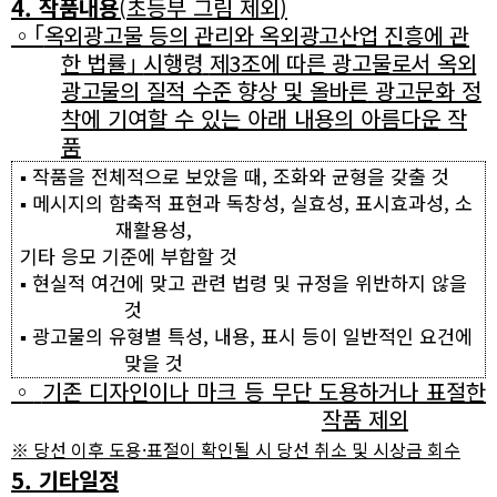
4.
작품내용
(
초등부 그림 제외
)
◦
｢
옥외광고물 등의 관리와 옥외광고산업 진흥에 관
한 법률
｣
시행령
제
3
조에 따른 광고물로서 옥외
광고물의 질적 수준 향상 및 올바른
광고문화 정
착에 기여할 수 있는 아래 내용의 아름다운 작
품
▪
작품을 전체적으로 보았을 때
,
조화와 균형을 갖출 것
▪
메시지의 함축적 표현과 독창성
,
실효성
,
표시효과성
,
소
재활용성
,
기타 응모 기준에 부합할 것
▪
현실적 여건에 맞고 관련 법령 및 규정을 위반하지 않을
것
▪
광고물의 유형별 특성
,
내용
,
표시 등이 일반적인 요건에
맞을 것
◦
기존 디자인이나 마크 등 무단 도용하거나 표절한
작품 제외
※
당선 이후 도용
·
표절이 확인될 시 당선 취소 및 시상금 회수
5.
기타일정