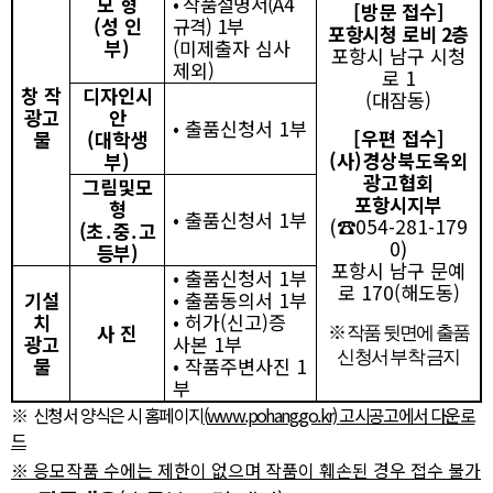
모 형
•
작품설명서
(A4
[
방문 접수
]
(
성 인
규격
) 1
부
포항시청 로비
2
층
부
)
(
미제출자 심사
포항시 남구 시청
제외
)
로
1
창 작
디자인시
(
대잠동
)
광고
안
•
출품신청서
1
부
[
우편 접수
]
물
(
대학생
(
사
)
경상북도옥외
부
)
광고협회
그림
및
모
포항시지부
형
•
출품신청서
1
부
(
☎
054-281-179
(
초
․
중
․
고
0)
등부
)
포항시 남구 문예
•
출품신청서
1
부
로
170(
해도동
)
기설
•
출품동의서
1
부
치
•
허가
(
신고
)
증
사 진
※
작품 뒷면에 출품
광고
사본
1
부
신청서 부착 금지
물
•
작품주변사진
1
부
※
신청서 양식은 시 홈페이지
(
www.pohang.go.kr)
고시공고에서 다운로
드
※
응모작품 수에는 제한이 없으며 작품이 훼손된 경우 접수 불가