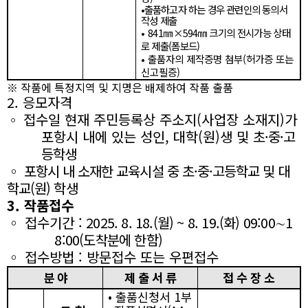
•
출품하고자 하는 경우 관련인의 동의서
작성 제출
•
841
㎜
×594
㎜
크기의 전시가능 상태
로 제출
(
폼보드
)
•
출품자의 제작증명 첨부
(
허가증 또는
신고필증
)
※
작품에 특정지역 및 지명은 배제하여 작품 출품
2.
응모자격
접수일 현재 주민등록상 주소지
(
사업장 소재지
)
가
◦
포항시 내에 있는 성인
,
대학
(
원
)
생 및
초
·
중
·
고
등학
생
◦
포항시 내 소재한 교육시설 중 초
·
중
·
고등학교 및 대
학교
(
원
)
학생
3.
작품접수
◦
접수기간
:
2025. 8. 18.(
월
) ~ 8. 19.(
화
) 09:00
∼
1
8:00(
도착분에 한함
)
◦
접수방법
:
방문접수 또는 우편접수
분 야
제 출 서 류
접 수 장 소
•
출품신청서
1
부