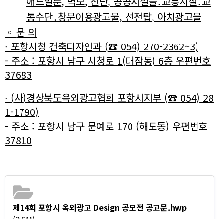
애드벌룬
,
벽보
,
전단
,
공공시설물
․
교통시설
․
교
통수단
․
창문이용광고물
,
선전탑
,
아치광고물
◦
문 의
∙
포항시청 건축디자인과
(
☎
054) 270-2362~3)
-
주소
:
포항시 남구 시청로
1(
대잠동
) 6
층 우편번호
37683
∙
(
사
)
경상북도옥외광고협회 포항시지부
(
☎
054) 28
1-1790)
-
주소
:
포항시 남구 문예로
170 (
해도동
)
우편번호
37810
제14회 포항시 옥외광고 Design 공모전 공고문.hwp