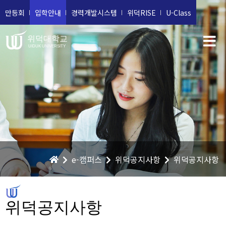
만등회
입학안내
경력개발시스템
위덕RISE
U-Class
위덕대학교
UIDUK UNIVERSITY
e-캠퍼스
위덕공지사항
위덕공지사항
위덕공지사항