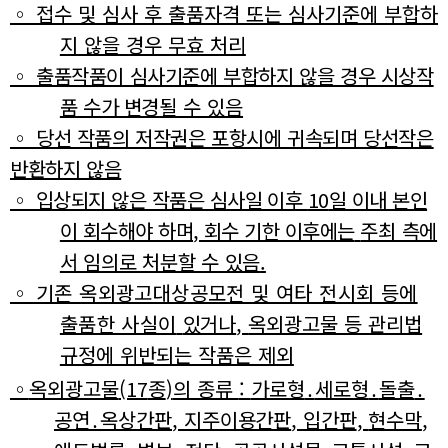
◦
접수 및 심사 후 출품자격 또는 심사기준에 부합하
지 않을 경우 무효 처리
◦
출품작품이 심사기준에 부합하지 않을 경우 시상작
품 수가 변경
될 수 있음
◦
당선 작품의 저작권은 포항시에 귀속되며 당선작은
반환하지 않음
◦
입상되지 않은 작품은 심사일 이후
10
일 이내 본인
이 회수해야 하며
,
회수 기한 이후에는
주최 측에
서 임의로 처분할 수 있음
.
◦
기존 옥외광고대상공모전 및 여타 전시회 등에
출품한 사실이
있거나
,
옥외광고물 등 관리법
규정에 위반되는 작품은 제외
◦
옥외광고물
(17
종
)
의 종류
:
가로형
․
세로형
․
돌출
․
공연
․
옥상간판
,
지주이용간판
,
입간판
,
현수막
,