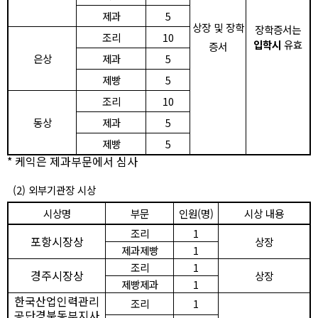
제과
5
상장 및 장학
장학증서는
조리
10
입학시
유효
증서
은상
제과
5
제빵
5
조리
10
동상
제과
5
제빵
5
*
케익은 제과부문에서 심사
(2)
외부기관장 시상
시상명
부문
인원
(
명
)
시상 내용
조리
1
포항시장상
상장
제과제빵
1
조리
1
경주시장상
상장
제빵제과
1
한국산업인력관리
조리
1
공단경북동부지사