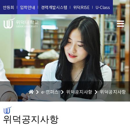
만등회
입학안내
경력개발시스템
위덕RISE
U-Class
위덕대학교
UIDUK UNIVERSITY
e-캠퍼스
위덕공지사항
위덕공지사항
위덕공지사항