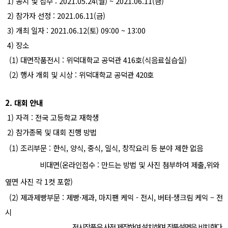
1)
공지 및 접수
: 2021.05.24(
월
) ~ 2021.06.11(
금
)
2)
참가자 선정
: 2021.06.11(
금
)
3)
개최 일자
: 2021.06.12(
토
) 09:00 ~ 13:00
4)
장소
(1)
대면작품전시
:
위덕대학교 공덕관
416
호
(
식음료실습실
)
(2)
행사 개회 및 시상
:
위덕대학교 공덕관
420
호
2.
대회 안내
1)
자격
:
전국 고등학교 재학생
2)
참가종목 및 대회 진행 방법
(1)
조리부문
:
한식
,
양식
,
중식
,
일식
,
창작요리 등 분야 제한 없음
비대면
(
온라인접수
:
만드는 방법 및 사진 첨부하여 제출
,
위와
옆면 사진 각
1
컷 포함
)
(2)
제과제빵부문
:
제빵
·
제과
,
마지팬 케익
-
전시
,
버터
·
생크림 케익
–
전
시
전시작품은 사전 제작하여 설치하며 작품설명을 비치한다
.