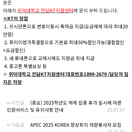
분은
아래의
위덕대학교 전담
KT
지원센터
에 문의 부탁 드립니다
.
ㅇ
KT
의 장점
1.
쓰시던폰으로 번호이동시 축하금 지급
(
요금제에 따라 최대
20
만원
)
2.
프리미엄가족결합으로 기본료 최대
50%
할인가능
(
결합할인
+
요금할인
)
3.
새 휴대폰으로 교체시에도 지원금 최대 지급
4.
중고폰 특별보상 등
ㅇ
위덕대학교 전담
KT
지원센터
:
대표번호
1899-2679 /
담당자 임
지은 차장
이전글
(중요) 2025학년도 하계 집중 휴가 실시에 따른
민원서비스 및 유의사항 안내
25.07.07
다음글
APEC 2025 KOREA 정상회의 자원봉사자 모집
25.07.03