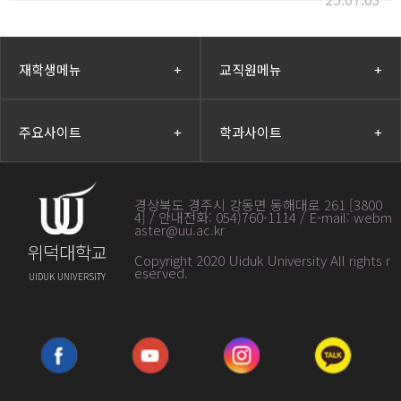
재학생메뉴
+
교직원메뉴
+
주요사이트
+
학과사이트
+
경상북도 경주시 강동면 동해대로 261 [3800
4] / 안내전화: 054)760-1114 / E-mail: webm
aster@uu.ac.kr
위덕대학교
Copyright 2020 Uiduk University All rights r
eserved
.
UIDUK UNIVERSITY