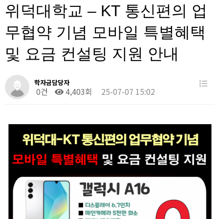
위덕대학교 – KT 통신편의 업
무협약 기념 모바일 특별혜택
및 요금 컨설팅 지원 안내
학자금담당자
0건
4,403회
25-07-07 15:02