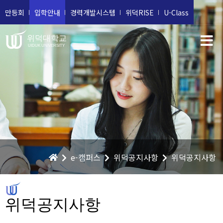
만등회
입학안내
경력개발시스템
위덕RISE
U-Class
위덕대학교
UIDUK UNIVERSITY
e-캠퍼스
위덕공지사항
위덕공지사항
위덕공지사항