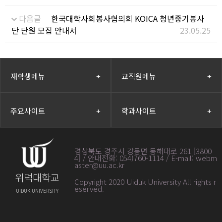
다음글
한국대학사회봉사협의회 KOICA 청년중기봉사
단 단원 모집 안내서
23.05.25
재학생메뉴
+
교직원메뉴
+
주요사이트
+
학과사이트
+
경상북도 경주시 강동면 동해대로 261 [3800
4] / 안내전화: 054)760-1114 / E-mail: webm
aster@uu.ac.kr
위덕대학교
Copyright 2020 Uiduk University All rights r
eserved
.
UIDUK UNIVERSITY