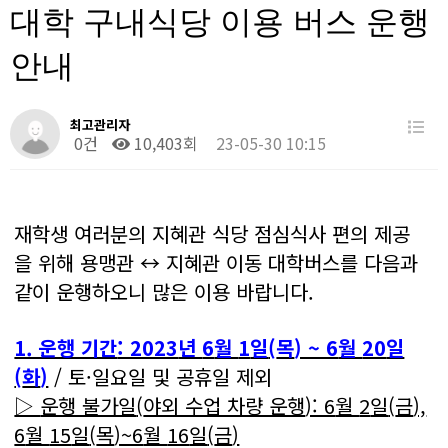
대학 구내식당 이용 버스 운행
안내
최고관리자
0건
10,403회
23-05-30 10:15
재학생 여러분의 지혜관 식당 점심식사 편의 제공
을 위해 용맹관
↔
지혜관 이동 대학버스를 다음과
같이 운행하오니 많은 이용 바랍니다
.
1. 운행 기간
: 2023
년
6
월
1
일
(
목
) ~ 6
월
20
일
(
화
)
/
토
·
일요일 및 공휴일 제외
▷
운행 불가일
(
야외 수업 차량 운행
): 6
월
2
일
(
금
),
6
월
15
일
(
목
)~6
월
16
일
(
금
)