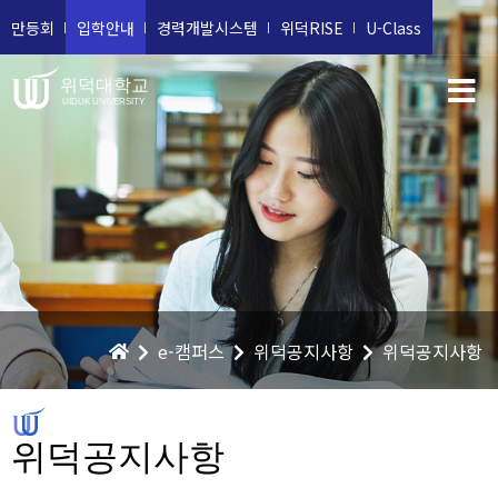
만등회
입학안내
경력개발시스템
위덕RISE
U-Class
위덕대학교
UIDUK UNIVERSITY
e-캠퍼스
위덕공지사항
위덕공지사항
위덕공지사항