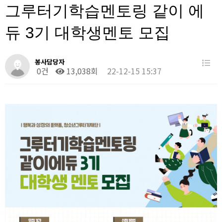
그루터기학습멘토링 같이 에
듀 3기 대학생멘토 모집
봉사담당자
0건
13,038회
22-12-15 15:37