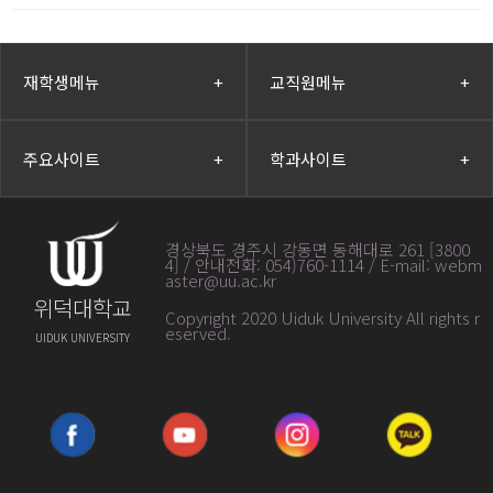
재학생메뉴
+
교직원메뉴
+
주요사이트
+
학과사이트
+
경상북도 경주시 강동면 동해대로 261 [3800
4] / 안내전화: 054)760-1114 / E-mail: webm
aster@uu.ac.kr
위덕대학교
Copyright 2020 Uiduk University All rights r
eserved
.
UIDUK UNIVERSITY