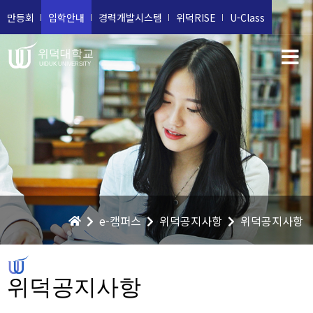
만등회
입학안내
경력개발시스템
위덕RISE
U-Class
위덕대학교
UIDUK UNIVERSITY
e-캠퍼스
위덕공지사항
위덕공지사항
위덕공지사항