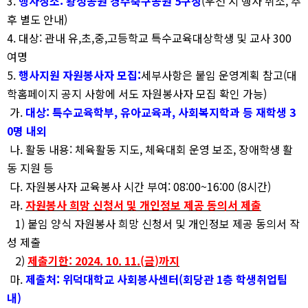
3.
행사장소
:
황성공원 경주축구공원
5
구장
(
우천 시 행사 취소
,
추
후 별도 안내
)
4.
대상
:
관내 유
,
초
,
중
,
고등학교 특수교육대상학생 및 교사
300
여명
5.
행사지원 자원봉사자 모집:
세부사항은 붙임 운영계획 참고
(
대
학홈페이지 공지 사항에 서도 자원봉사자 모집 확인 가능
)
가.
대상
:
특수교육학부
,
유아교육과
,
사회복지학과 등 재학생
3
0
명 내외
나.
활동 내용
:
체육활동 지도
,
체육대회 운영 보조
,
장애학생 활
동 지원 등
다.
자원봉사자 교육봉사 시간 부여
:
08:00~16:00 (8
시간
)
라.
자원봉사 희망 신청서 및 개인정보 제공 동의서 제출
1)
붙임 양식 자원봉사 희망 신청서 및 개인정보 제공 동의서 작
성 제출
2)
제
출기한
: 2024. 10. 11.(
금
)
까지
마.
제출처
:
위덕대학교 사회봉사센터
(
회당관
1
층 학생취업팀
내
)