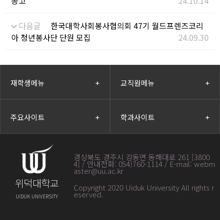
공고
24.10.14
다음글
한국대학사회봉사협의회 47기 월드프렌즈코리
아 청년봉사단 단원 모집
24.09.30
재학생메뉴
+
교직원메뉴
+
주요사이트
+
학과사이트
+
경상북도 경주시 강동면 동해대로 261 [3800
4] / 안내전화: 054)760-1114 / E-mail: webm
aster@uu.ac.kr
위덕대학교
Copyright 2020 Uiduk University All rights r
eserved
.
UIDUK UNIVERSITY