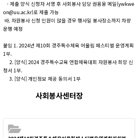
- 제출 양식 신청자 서명 후
사회봉사 담당 권용웅 메일
(ywkwe
on@uu.ac.kr)
로 제출 가능
바
.
자원봉사 신청 인원이 많을 경우 행사일 봉사장소까지 차량
운행 예정
붙임
1. 2024
년 제
10
회 경주특수체육 어울림 페스티벌 운영계획
1
부
.
2. [
양식
] 2024
경주특수교육 연합체육대회 자원봉사 희망 신
청서
1
부
.
3. [
양식
]
개인정보 제공 동의서
1
부
사회봉사센터장