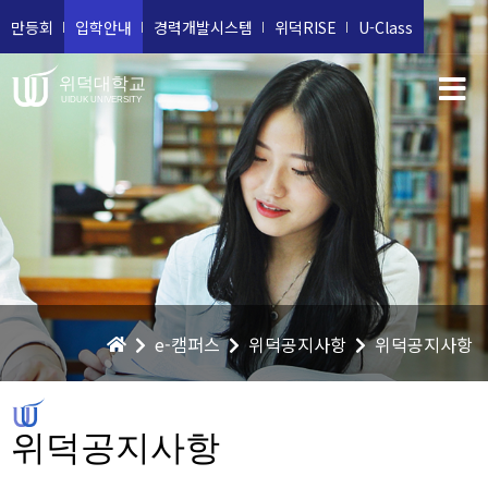
만등회
입학안내
경력개발시스템
위덕RISE
U-Class
위덕대학교
UIDUK UNIVERSITY
e-캠퍼스
위덕공지사항
위덕공지사항
위덕공지사항