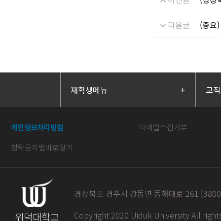
다음글
(중요
재학생메뉴
+
교직
개인정보처리방침
이메일수집거부
청탁금지법바로알기
경상북도 경주시 강동면 동해대로 261 [38004] / 
Copyright 2020 Uiduk University All righ
위덕대학교