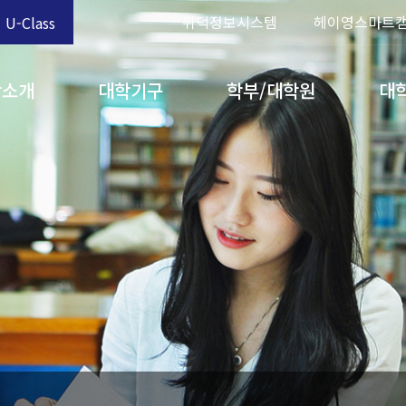
위덕정보시스템
헤이영스마트
U-Class
학소개
대학기구
학부/대학원
대