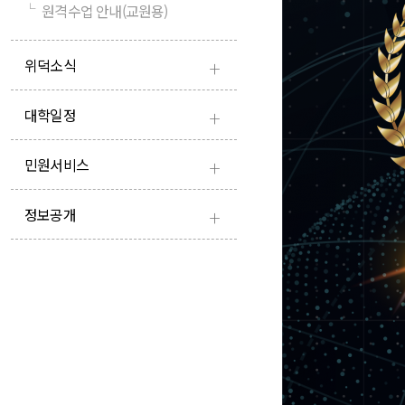
└
원격수업 안내(교원용)
+
위덕소식
+
대학일정
+
민원서비스
+
정보공개