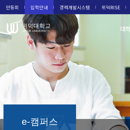
만등회
입학안내
경력개발시스템
위덕RISE
위덕대학교
대
UIDUK UNIVERSITY
e-캠퍼스