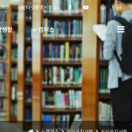
캠퍼스
인터넷증명서발급
학생활
e-캠퍼스
e-캠퍼스
위덕공지사항
위덕공지사항