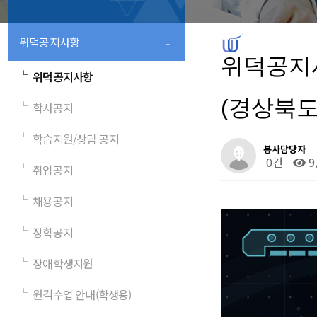
-
위덕공지사항
위덕공지
└
위덕공지사항
(경상북도
└
학사공지
└
학습지원/상담 공지
봉사담당자
0건
9
└
취업공지
└
채용공지
└
장학공지
└
장애학생지원
└
원격수업 안내(학생용)