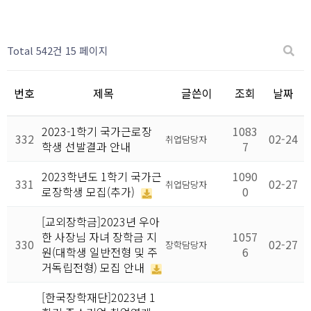
Total 542건
15 페이지
번호
제목
글쓴이
조회
날짜
2023-1학기 국가근로장
1083
332
02-24
취업담당자
학생 선발결과 안내
7
2023학년도 1학기 국가근
1090
331
02-27
취업담당자
로장학생 모집(추가)
0
[교외장학금]2023년 우아
한 사장님 자녀 장학금 지
1057
330
02-27
장학담당자
원(대학생 일반전형 및 주
6
거독립전형) 모집 안내
[한국장학재단]2023년 1