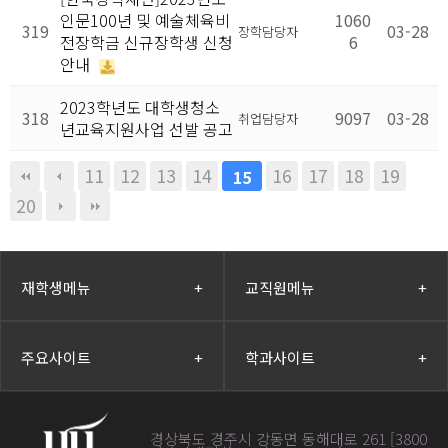
인문100년 및 예술체육비
1060
319
03-28
장학담당자
전장학금 신규장학생 신청
6
안내
2023학년도 대학생청소
318
9097
03-28
취업담당자
년교육지원사업 선발 공고
11
12
13
14
16
17
18
19
15
20
재학생메뉴
+
교직원메뉴
+
주요사이트
+
학과사이트
+
경상북도 경주시 강동면 동해대로 261 [3800