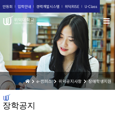
만등회
입학안내
경력개발시스템
위덕RISE
U-Class
위덕대학교
UIDUK UNIVERSITY
e-캠퍼스
위덕공지사항
장애학생지원
장학공지