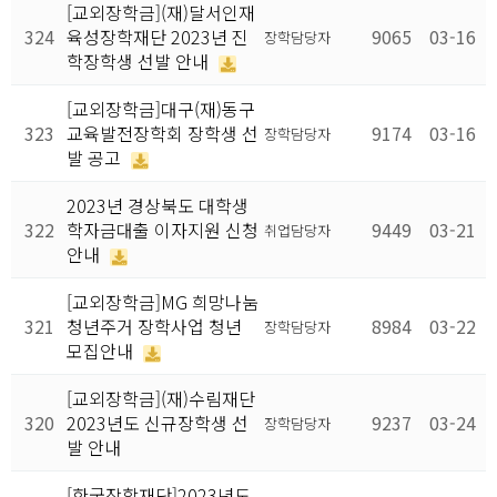
[교외장학금](재)달서인재
324
육성장학재단 2023년 진
9065
03-16
장학담당자
학장학생 선발 안내
[교외장학금]대구(재)동구
323
교육발전장학회 장학생 선
9174
03-16
장학담당자
발 공고
2023년 경상북도 대학생
322
학자금대출 이자지원 신청
9449
03-21
취업담당자
안내
[교외장학금]MG 희망나눔
321
청년주거 장학사업 청년
8984
03-22
장학담당자
모집안내
[교외장학금](재)수림재단
320
2023년도 신규장학생 선
9237
03-24
장학담당자
발 안내
[한국장학재단]2023년도