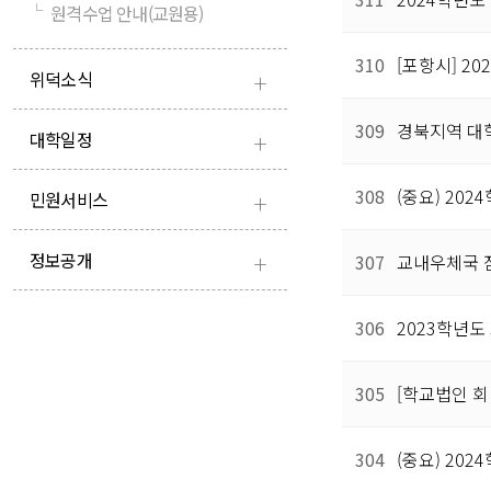
└
원격수업 안내(교원용)
310
[포항시] 2
+
위덕소식
309
경북지역 대
+
대학일정
+
308
(중요) 20
민원서비스
+
정보공개
307
교내우체국 
306
2023학년
305
[학교법인 회
304
(중요) 20