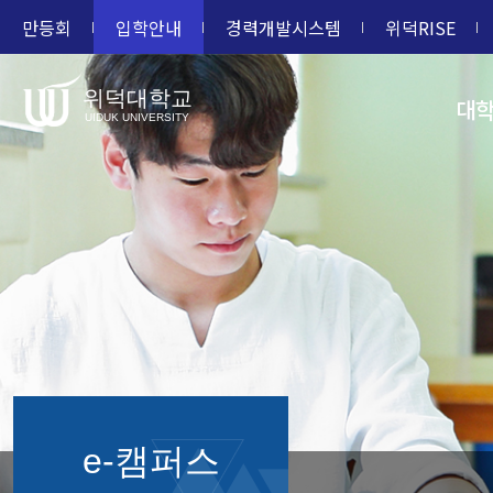
만등회
입학안내
경력개발시스템
위덕RISE
위덕대학교
대
UIDUK UNIVERSITY
e-캠퍼스