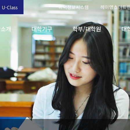
위덕정보시스템
헤이영스마트
U-Class
학소개
대학기구
학부/대학원
대