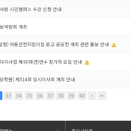
주사랑 시민캠퍼스 수강 신청 안내
정보박람회 개최
찰청) 아동안전지킴이집 로고 공모전 개최 관련 홍보 안내
사다리사업 해외(파견)연수 참가자 모집 안내
당학원] 제514회 임시이사회 개최 안내
33
34
35
36
37
38
39
40