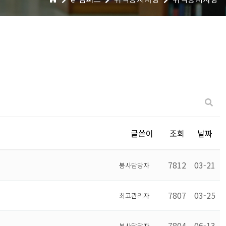
글쓴이
조회
날짜
7812
03-21
봉사담당자
7807
03-25
최고관리자
7804
06-13
봉사담당자