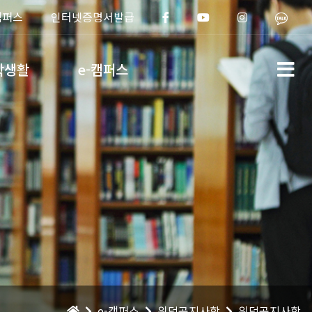
캠퍼스
인터넷증명서발급
학생활
e-캠퍼스
e-캠퍼스
위덕공지사항
위덕공지사항