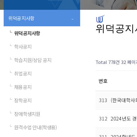
-
위덕공지사항
위덕공지
└
위덕공지사항
└
학사공지
└
학습지원/상담 공지
Total 778건
32 페이
└
취업공지
번호
└
채용공지
313
(한국대학사회
└
장학공지
└
장애학생지원
312
2024년도
└
원격수업 안내(학생용)
311
2024학년도